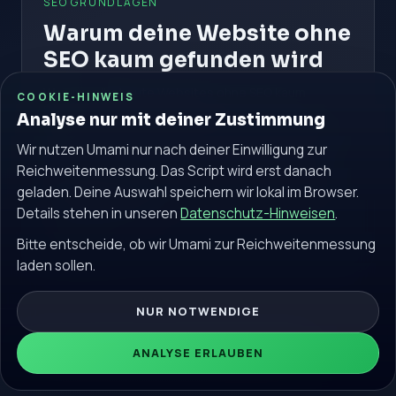
SEO GRUNDLAGEN
Warum deine Website ohne
SEO kaum gefunden wird
Warum selbst gute Websites ohne SEO kaum
COOKIE-HINWEIS
Besucher erhalten - und wie
Analyse nur mit deiner Zustimmung
Suchmaschinenoptimierung nachhaltig Sichtbarkeit
aufbaut.
Wir nutzen Umami nur nach deiner Einwilligung zur
Reichweitenmessung. Das Script wird erst danach
#Website ohne SEO
#Suchmaschinenoptimierung
geladen. Deine Auswahl speichern wir lokal im Browser.
#Google Sichtbarkeit
Details stehen in unseren
Datenschutz-Hinweisen
.
Weiterlesen
Bitte entscheide, ob wir Umami zur Reichweitenmessung
laden sollen.
NUR NOTWENDIGE
© 2026 seokostenlos.de. Alle Rechte vorbehalten.
ANALYSE ERLAUBEN
Community
Impressum
Datenschutz
Blog
Glossar