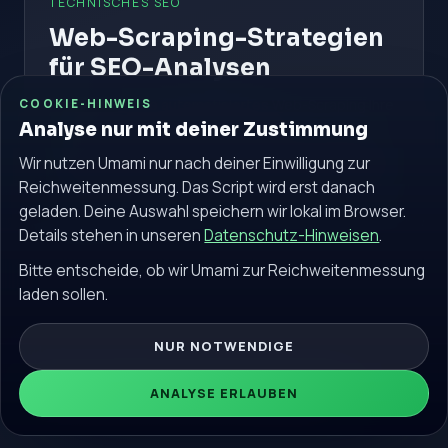
TECHNISCHES SEO
Web-Scraping-Strategien
für SEO-Analysen
Erfahren Sie, wie automatisiertes Web-Scraping Ihre
COOKIE-HINWEIS
SEO-Analysen revolutionieren kann.
Analyse nur mit deiner Zustimmung
Wir nutzen Umami nur nach deiner Einwilligung zur
#Web-Scraping
#SEO-Analysen
#Daten-Extraktion
Reichweitenmessung. Das Script wird erst danach
Weiterlesen
geladen. Deine Auswahl speichern wir lokal im Browser.
Details stehen in unseren
Datenschutz-Hinweisen
.
Bitte entscheide, ob wir Umami zur Reichweitenmessung
laden sollen.
NUR NOTWENDIGE
© 2026 seokostenlos.de. Alle Rechte vorbehalten.
ANALYSE ERLAUBEN
Community
Impressum
Datenschutz
Blog
Glossar