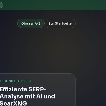
N
Glossar A-Z
Zur Startseite
TECHNISCHES SEO
Effiziente SERP-
Analyse mit AI und
SearXNG