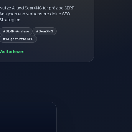
Nutze AI und SearXNG für präzise SERP-
Analysen und verbessere deine SEO-
Strategien.
#SERP-Analyse
#SearXNG
#AI-gestützte SEO
Weiterlesen