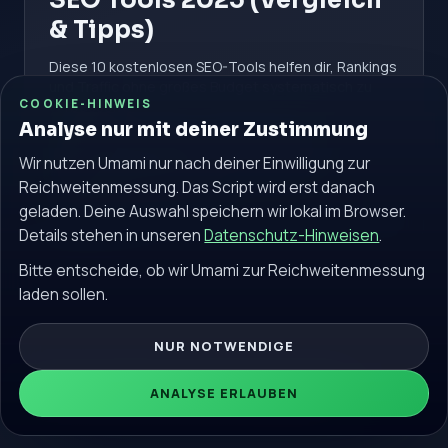
SEO Tools 2025 (Vergleich
& Tipps)
Diese 10 kostenlosen SEO-Tools helfen dir, Rankings
und Traffic ohne großes Budget systematisch zu
COOKIE-HINWEIS
verbessern.
Analyse nur mit deiner Zustimmung
#kostenlose SEO Tools
#SEO Tools 2025
Wir nutzen Umami nur nach deiner Einwilligung zur
#Google Search Console
Reichweitenmessung. Das Script wird erst danach
geladen. Deine Auswahl speichern wir lokal im Browser.
Weiterlesen
Details stehen in unseren
Datenschutz-Hinweisen
.
Bitte entscheide, ob wir Umami zur Reichweitenmessung
laden sollen.
NUR NOTWENDIGE
© 2026 seokostenlos.de. Alle Rechte vorbehalten.
ANALYSE ERLAUBEN
Community
Impressum
Datenschutz
Blog
Glossar