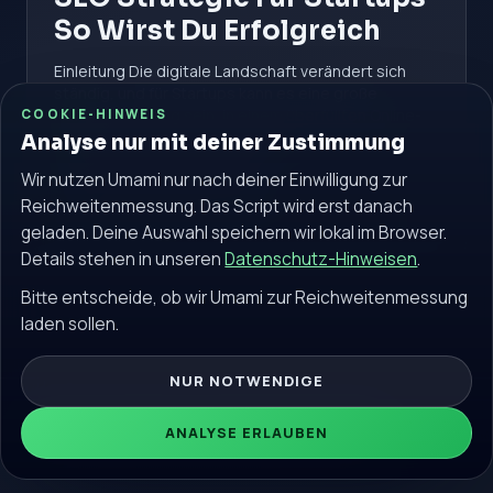
So Wirst Du Erfolgreich
Einleitung Die digitale Landschaft verändert sich
ständig, und für Startups kann es eine große
Herausforderung sein, in einem überfüllten Online-
COOKIE-HINWEIS
Markt sichtbar zu werden. Eine.
Analyse nur mit deiner Zustimmung
Wir nutzen Umami nur nach deiner Einwilligung zur
#SEO
#Strategie
#Für
Reichweitenmessung. Das Script wird erst danach
Weiterlesen
geladen. Deine Auswahl speichern wir lokal im Browser.
Details stehen in unseren
Datenschutz-Hinweisen
.
Bitte entscheide, ob wir Umami zur Reichweitenmessung
laden sollen.
NUR NOTWENDIGE
© 2026 seokostenlos.de. Alle Rechte vorbehalten.
ANALYSE ERLAUBEN
Community
Impressum
Datenschutz
Blog
Glossar