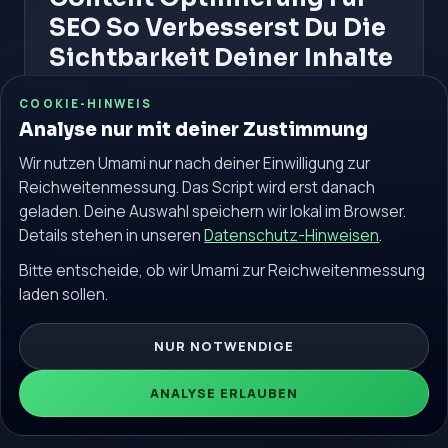
SEO So Verbesserst Du Die
Sichtbarkeit Deiner Inhalte
Praxisnaher Leitfaden zu Content Optimierung Für
COOKIE-HINWEIS
SEO So Verbesserst Du Die Sichtbarkeit Deiner
Analyse nur mit deiner Zustimmung
Inhalte.
Wir nutzen Umami nur nach deiner Einwilligung zur
#SEO
#Content
#Optimierung
Reichweitenmessung. Das Script wird erst danach
geladen. Deine Auswahl speichern wir lokal im Browser.
Weiterlesen
Details stehen in unseren
Datenschutz-Hinweisen
.
Bitte entscheide, ob wir Umami zur Reichweitenmessung
laden sollen.
NUR NOTWENDIGE
© 2026 seokostenlos.de. Alle Rechte vorbehalten.
ANALYSE ERLAUBEN
Community
Impressum
Datenschutz
Blog
Glossar