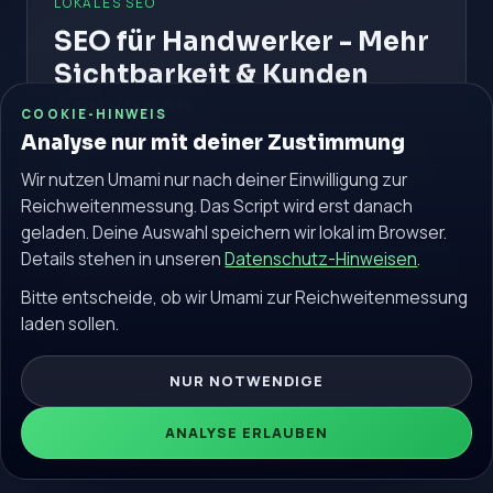
LOKALES SEO
SEO für Handwerker - Mehr
Sichtbarkeit & Kunden
gewinnen
COOKIE-HINWEIS
Analyse nur mit deiner Zustimmung
So machst du deinen Handwerksbetrieb bei Google
sichtbar und gewinnst mehr lokale Anfragen.
Wir nutzen Umami nur nach deiner Einwilligung zur
Reichweitenmessung. Das Script wird erst danach
#SEO für Handwerker
#Lokales SEO
geladen. Deine Auswahl speichern wir lokal im Browser.
#Google Unternehmensprofil
Details stehen in unseren
Datenschutz-Hinweisen
.
Weiterlesen
Bitte entscheide, ob wir Umami zur Reichweitenmessung
laden sollen.
NUR NOTWENDIGE
© 2026 seokostenlos.de. Alle Rechte vorbehalten.
ANALYSE ERLAUBEN
Community
Impressum
Datenschutz
Blog
Glossar