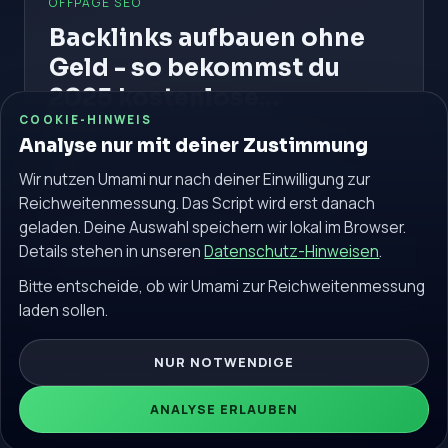
OFFPAGE SEO
Backlinks aufbauen ohne
Geld - so bekommst du
2025 kostenlose
COOKIE-HINWEIS
Empfehlungen
So baust du 2025 ohne Budget hochwertige
Analyse nur mit deiner Zustimmung
Backlinks auf und verbesserst dein Ranking
nachhaltig.
Wir nutzen Umami nur nach deiner Einwilligung zur
Reichweitenmessung. Das Script wird erst danach
#Backlinks aufbauen
#OffPage SEO
geladen. Deine Auswahl speichern wir lokal im Browser.
#Linkbuilding ohne Budget
Details stehen in unseren
Datenschutz-Hinweisen
.
Weiterlesen
Bitte entscheide, ob wir Umami zur Reichweitenmessung
laden sollen.
NUR NOTWENDIGE
© 2026 seokostenlos.de. Alle Rechte vorbehalten.
ANALYSE ERLAUBEN
Community
Impressum
Datenschutz
Blog
Glossar