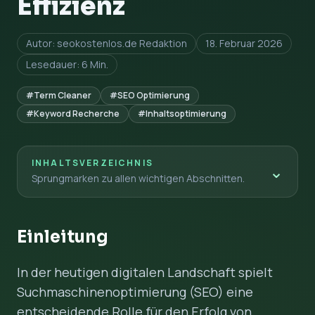
Effizienz
Autor: seokostenlos.de Redaktion
18. Februar 2026
Lesedauer: 6 Min.
#Term Cleaner
#SEO Optimierung
#Keyword Recherche
#Inhaltsoptimierung
INHALTSVERZEICHNIS
⌄
Sprungmarken zu allen wichtigen Abschnitten.
Einleitung
In der heutigen digitalen Landschaft spielt
Suchmaschinenoptimierung (SEO) eine
entscheidende Rolle für den Erfolg von